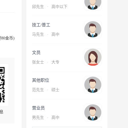
邱先生
·
高中以下
技工/普工
马先生
·
高中
80金币)
文员
张女士
·
大专
其他职位
范先生
·
硕士
营业员
息
男先生
·
高中