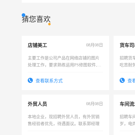
猜您喜欢
店铺美工
08月08日
货车司
主要工作是公司产品在网络店铺的图片
招聘货
处理工作，要求熟练运用PS修图软件,工
吃苦耐劳
作时间每天8小时，待遇优厚。
查看联系方式
查
外贸人员
08月08日
车间流
本地企业，现招聘外贸人员，有外贸销
招聘车间
售经验者优先，待遇面议。联系郭经理
岁，电
好。薪资