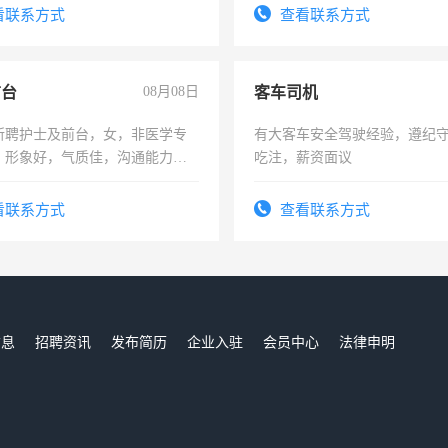
费发放劳保用品，两班倒，每月
看联系方式
查看联系方式
时发放工资，工作时间10小时
前台
08月08日
客车司机
所聘护士及前台，女，非医学专
有大客车安全驾驶经验，遵纪
，形象好，气质佳，沟通能力
吃注，薪资面议
试，周日休息。
看联系方式
查看联系方式
信息
招聘资讯
发布简历
企业入驻
会员中心
法律申明
们