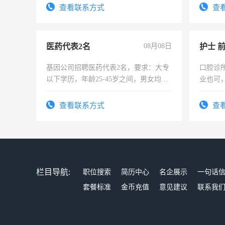
宿，免
查看联系方式
查
25号准
医药代表2名
08月08日
护士 
基因公司招聘医药代表2名，要求：大专
口腔诊
以下学历，年龄25-45岁之间，男女均
业也可
可，需要具有营销经验，从事过医药代
强。面
表或者有医学资质的优先，底薪+绩效，
查看联系方式
查
交五险。
栏目导航:
职位搜索
简历中心
名企展示
一句话
套餐标准
金币充值
意见建议
联系我