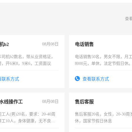
查
机b2
08月08日
电话销售
车司机b2数名，带从业资格证，
电话销售50名，男女不限，月工资
，开6米8，9米6，工资面议
8000元，单休，法定节假日休
看联系方式
查看联系方式
水线操作工
08月08日
售后客服
工人(男)20名，要求：20-40周
售后客服20名，女性，20-30
焊工10人，身体健康，无不良嗜
休，国家节假日休息
：4500-7000元，标准八人间住